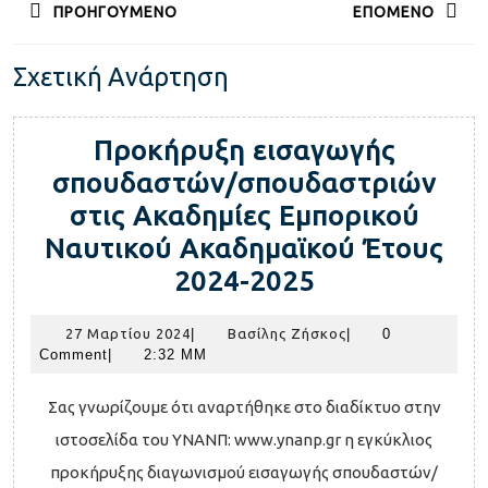
ΠΡΟΗΓΟΎΜΕΝΟ
ΕΠΌΜΕΝΟ
άρθρων
Previous
Next
Σχετική Ανάρτηση
post:
post:
Προκήρυξη εισαγωγής
σπουδαστών/σπουδαστριών
στις Ακαδημίες Εμπορικού
Ναυτικού Ακαδημαϊκού Έτους
Προκήρυξη
2024-2025
εισαγωγής
27
Βασίλης
27 Μαρτίου 2024
|
Βασίλης Ζήσκος
|
0
σπουδαστών
Μαρτίου
Ζήσκος
Comment
|
2:32 ΜΜ
σπουδαστρι
2024
στις
Σας γνωρίζουμε ότι αναρτήθηκε στο διαδίκτυο στην
Ακαδημίες
ιστοσελίδα του ΥΝΑΝΠ: www.ynanp.gr η εγκύκλιος
Εμπορικού
προκήρυξης διαγωνισμού εισαγωγής σπουδαστών/