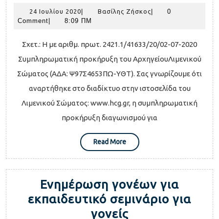
Προκήρυξη
24
Βασίλης
24 Ιουλίου 2020
|
Βασίλης Ζήσκος
|
0
Διαγωνισμο
Ιουλίου
Ζήσκος
Comment
|
8:09 ΠΜ
για
2020
την
Σχετ.: Η με αριθμ. πρωτ. 2421.1/41633/20/02-07-2020
εισαγωγή
Συμπληρωματική προκήρυξη του ΑρχηγείουΛιμενικού
ιδιωτών
Σώματος (ΑΔΑ: Ψ97Σ4653ΠΩ-ΥΘΤ). Σας γνωρίζουμε ότι
στις
αναρτήθηκε στο διαδίκτυο στην ιστοσελίδα του
Σχολές
Λιμενικού Σώματος: www.hcg.gr, η συμπληρωματική
Δοκίμων
προκήρυξη διαγωνισμού για
Σημαιοφόρω
Read
Read More
Λ.Σ.-
More
ΕΛ.ΑΚΤ.
και
Ενημέρωση γονέων για
Δοκίμων
εκπαιδευτικό σεμινάριο για
Λιμενοφυλά
Ενημέρωση
γονείς