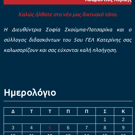
Καλώς ήλθατε στο νέο μας δικτυακό τόπο.
Η Διευθύντρια Σοφία Σκούμπα-Πατσαρίκα και ο
σύλλογος διδασκόντων του 5ου ΓΕΛ Κατερίνης σας
καλωσορίζουν και σας εύχονται καλή πλοήγηση.
Ημερολόγιο
Δ
Τ
Τ
Π
Π
Σ
Κ
1
2
3
4
5
6
7
8
9