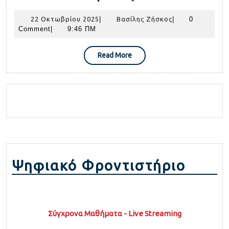
το
γονέων
ακαδημαϊκό
22
Βασίλης
22 Οκτωβρίου 2025
|
Βασίλης Ζήσκος
|
0
για
Οκτωβρίου
Ζήσκος
Comment
|
9:46 ΠΜ
έτος
εκπαιδευτικό
2025
2020-
σεμινάριο
Read
Read More
2021,
More
για
με
γονείς
το
σύστημα
των
Πανελλαδικ
Εξετάσεων
Ψηφιακό Φροντιστήριο
Σύγχρονα Μαθήματα - Live Streaming