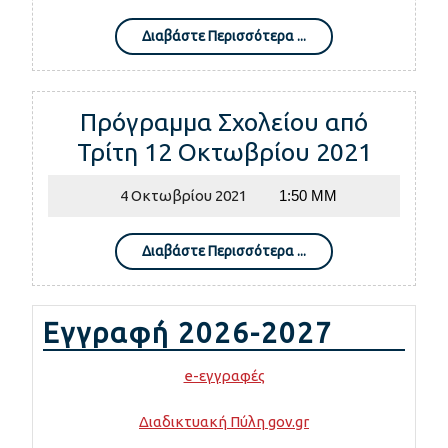
Λυκείου
Διαβάστε
για
Διαβάστε Περισσότερα ...
Περισσότερα
τη
...
συμμετο
Πρόγραμμα Σχολείου από
τους
Πρόγρ
Τρίτη 12 Οκτωβρίου 2021
σε
Σχολεί
πτήση
4
4 Οκτωβρίου 2021
1:50 ΜΜ
από
με
Οκτωβρίου
Τρίτη
2021
ελικοφό
Διαβάστε
Διαβάστε Περισσότερα ...
12
Περισσότερα
πτητικά
...
Οκτωβ
μέσα
2021
Εγγραφή 2026-2027
της
Πολεμικ
e-εγγραφές
Αεροπορ
Διαδικτυακή Πύλη gov.gr