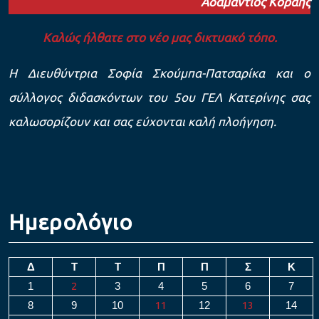
Αδαμάντιος Κοραής
Καλώς ήλθατε στο νέο μας δικτυακό τόπο.
Η Διευθύντρια Σοφία Σκούμπα-Πατσαρίκα και ο
σύλλογος διδασκόντων του 5ου ΓΕΛ Κατερίνης σας
καλωσορίζουν και σας εύχονται καλή πλοήγηση.
Ημερολόγιο
Δ
Τ
Τ
Π
Π
Σ
Κ
1
2
3
4
5
6
7
8
9
10
11
12
13
14