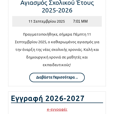
Αγιασμός Σχολικού Έτους
Αγιασμός
2025-2026
Σχολικού
11
11 Σεπτεμβρίου 2025
7:01 ΜΜ
Έτους
Σεπτεμβρίου
2025-
2025
Πραγματοποιήθηκε, σήμερα Πέμπτη 11
2026
Σεπτεμβρίου 2025, ο καθιερωμένος αγιασμός για
την έναρξη της νέας σχολικής χρονιάς. Καλή και
δημιουργική χρονιά σε μαθητές και
εκπαιδευτικούς!
Διαβάστε
Διαβάστε Περισσότερα ...
Περισσότερα
...
Εγγραφή 2026-2027
e-εγγραφές